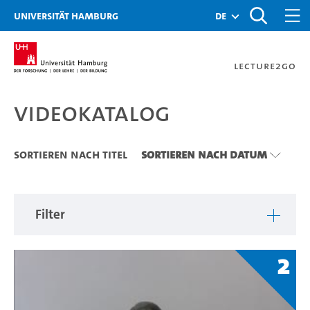
Zu den Filtern
Zur Metanavigation
Zur Hauptnavigation
Zur Suche
Zum Inhalt
Zum Seitenfuss
Universität Hamburg
de
Lecture2Go
Videokatalog
Videokatalog
Sortieren nach Titel
Sortieren nach Datum
Filter
2