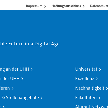
Impressum
Haftungsausschluss
Datenschutz
le Future in a Digital Age
ng an der UHH
Universität
n der UHH
Exzellenz
ieren
Nachhaltigkeit
e & Stellenangebote
Fakultäten
r
Alumni-Netzwe