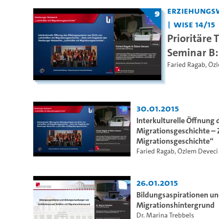
Erziehungs
9
WiSe 14/15
Prioritäre
Seminar B:
Faried Ragab
,
Özl
30.01.2015
Interkulturelle Öffnung 
Migrationsgeschichte – 
Migrationsgeschichte“
Faried Ragab
,
Özlem Deveci
26.01.2015
Bildungsaspirationen u
Migrationshintergrund
Dr. Marina Trebbels