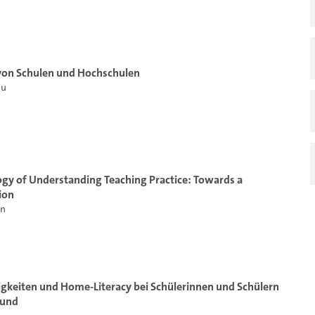
 von Schulen und Hochschulen
lu
gy of Understanding Teaching Practice: Towards a
ion
an
igkeiten und Home-Literacy bei Schülerinnen und Schülern
rund