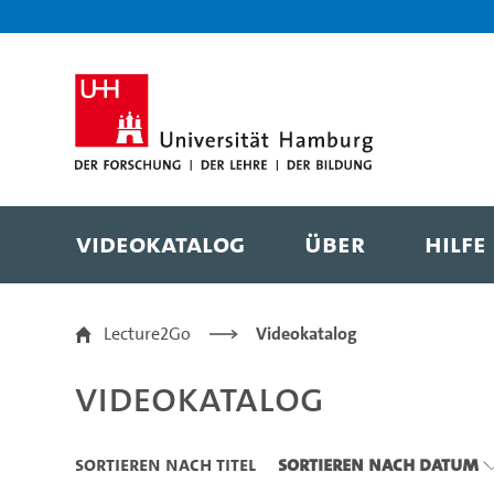
Zu den Filtern
Zur Metanavigation
Zur Hauptnavigation
Zur Suche
Zum Inhalt
Zum Seitenfuss
Videokatalog
Über
Hilfe
Videokatalog
Lecture2Go
Videokatalog
Videokatalog
Sortieren nach Titel
Sortieren nach Datum