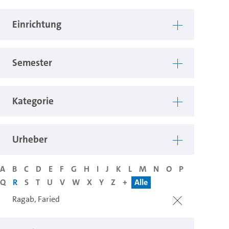
Einrichtung
Semester
Kategorie
Urheber
A
B
C
D
E
F
G
H
I
J
K
L
M
N
O
P
Q
R
S
T
U
V
W
X
Y
Z
+
Alle
Ragab, Faried