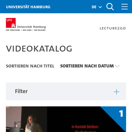
Zu den Filtern
Zur Metanavigation
Zur Hauptnavigation
Zur Suche
Zum Inhalt
Zum Seitenfuss
Universität Hamburg
de
Lecture2Go
Videokatalog
Videokatalog
Sortieren nach Titel
Sortieren nach Datum
Filter
1