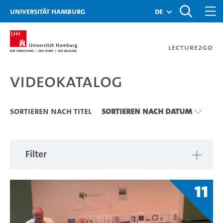
Zu den Filtern
Zur Metanavigation
Zur Hauptnavigation
Zur Suche
Zum Inhalt
Zum Seitenfuss
Universität Hamburg
de
Lecture2Go
Videokatalog
Videokatalog
Sortieren nach Titel
Sortieren nach Datum
Filter
11