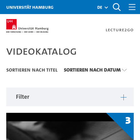
Zu den Filtern
Zur Metanavigation
Zur Hauptnavigation
Zur Suche
Zum Inhalt
Zum Seitenfuss
Universität Hamburg
de
Lecture2Go
Videokatalog
Videokatalog
Sortieren nach Titel
Sortieren nach Datum
Filter
3