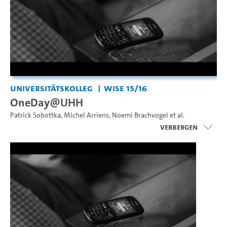
Universitätskolleg
WiSe 15/16
OneDay@UHH
Patrick Sobottka
,
Michel Arriens
,
Noemi Brachvogel
et al.
Verbergen