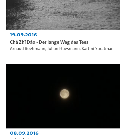
19.09.2016
Chá Zhī Dào - Der lange Weg des Tees
Arnaud Boehmann
,
Julian Huesmann
,
Kartini Suratman
08.09.2016