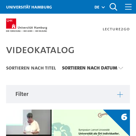
Zu den Filtern
Zur Metanavigation
Zur Hauptnavigation
Zur Suche
Zum Inhalt
Zum Seitenfuss
Universität Hamburg
de
Lecture2Go
Videokatalog
Videokatalog
Sortieren nach Titel
Sortieren nach Datum
Filter
6