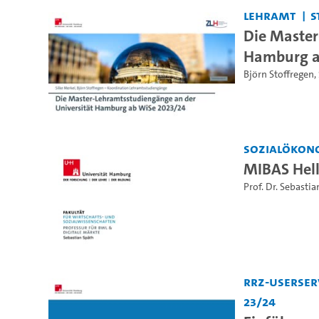
Lehramt
S
Die Master
Hamburg a
Björn Stoffregen
,
Sozialökon
MIBAS Hel
Prof. Dr. Sebasti
RRZ-Userser
23/24