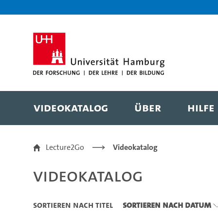
Zu den Filtern
Zur Metanavigation
Zur Hauptnavigation
Zur Suche
Zum Inhalt
Zum Seitenfuss
Videokatalog
Über
Hilfe
Videokatalog
Lecture2Go
Videokatalog
Videokatalog
Sortieren nach Titel
Sortieren nach Datum