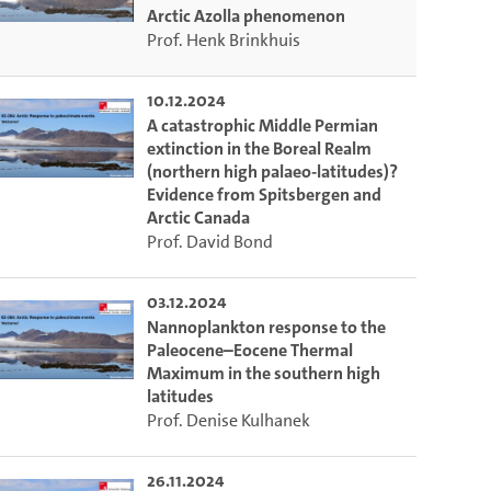
Arctic Azolla phenomenon
Prof. Henk Brinkhuis
10.12.2024
A catastrophic Middle Permian
extinction in the Boreal Realm
(northern high palaeo-latitudes)?
Evidence from Spitsbergen and
Arctic Canada
Prof. David Bond
03.12.2024
Nannoplankton response to the
m die aktuelle Zeit auszuwählen.
Paleocene–Eocene Thermal
Maximum in the southern high
latitudes
 die aktuelle Zeit auszuwählen.
Prof. Denise Kulhanek
26.11.2024