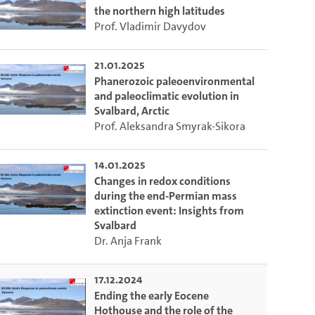
the northern high latitudes
Prof. Vladimir Davydov
21.01.2025
Phanerozoic paleoenvironmental
and paleoclimatic evolution in
Svalbard, Arctic
Prof. Aleksandra Smyrak-Sikora
14.01.2025
Changes in redox conditions
during the end-Permian mass
extinction event: Insights from
Svalbard
Dr. Anja Frank
17.12.2024
Ending the early Eocene
Hothouse and the role of the