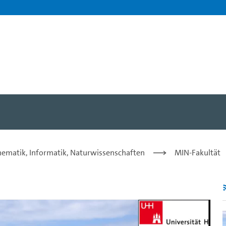
ne Hothouse and the role o
hematik, Informatik, Naturwissenschaften
MIN-Fakultät