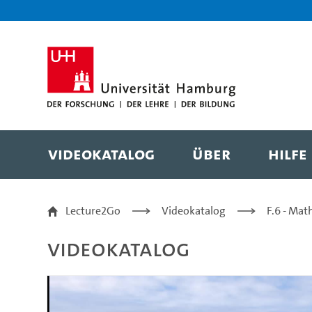
Zur Metanavigation
Zur Hauptnavigation
Zur Suche
Zum Inhalt
Zum Seitenfuss
Videokatalog
Über
Hilfe
Ending the early Eoce
Lecture2Go
Videokatalog
F.6 - Mat
Videokatalog