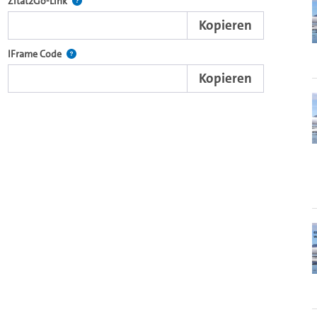
nd die komplette Serie mit dem Lecture2Go-Videoplayer einzubetten.
Nach der Auswahl eines Start- und Endpunktes verweist d
Zitat2Go-Link
Kopieren
xterne Web-Applikationen.
Nutzen Sie diesen Code, um den Auschnitt des Videos mit
IFrame Code
Kopieren
ein Video in den OpenOlat Video-Baustein einzubetten.
nzubetten.