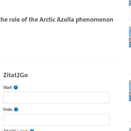
he role of the Arctic Azolla phenomenon
Zitat2Go
Definiert den Startpunkt für Zitat2Go. Bitte in das Feld klicken, u
Start
ecture2Go-Videoplayer einzubetten.
Definiert den Endpunkt für Zitat2Go. Bitte in das Feld klicken, um
Ende