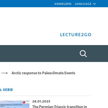
Anmelden
Language
Lecture2Go
f the Arctic Azolla pheno
Arctic response to Paleoclimate Events
Serie
28.01.2025
The Permian-Triassic transition in