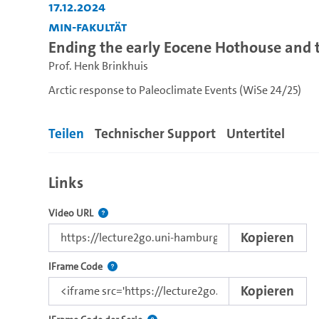
17.12.2024
MIN-Fakultät
Ending the early Eocene Hothouse and t
Prof. Henk Brinkhuis
Arctic response to Paleoclimate Events (WiSe 24/25)
Teilen
Technischer Support
Untertitel
Links
Der Link zu diesem Video.
Video URL
Kopieren
Nutzen Sie diesen Code, um das Video mit dem L
IFrame Code
Kopieren