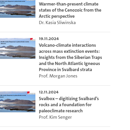
ieser Link auf den Ausschnitt des Videos.
Warmer-than-present climate
states of the Cenozoic from the
Arctic perspective
 dem Lecture2Go-Videoplayer einzubetten.
Dr. Kasia Sliwinska
19.11.2024
Volcano-climate interactions
across mass extinction events:
Insights from the Siberian Traps
and the North Atlantic Igneous
Province in Svalbard strata
Prof. Morgan Jones
12.11.2024
Svalbox – digitizing Svalbard’s
rocks and a foundation for
paleoclimate research
Prof. Kim Senger