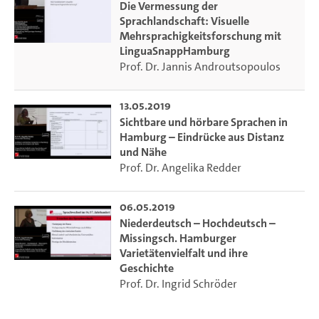
Die Vermessung der
interdisziplinäre Mehrsprachigkeitsforschung an der
Sprachlandschaft: Visuelle
Universität Hamburg. Die Vorträge bieten Einblicke in die
Mehrsprachigkeitsforschung mit
kommunikative Geschichte und Gegenwart Hamburgs aus
LinguaSnappHamburg
Sicht seiner wechselnden, nicht immer konfliktfreien
Prof. Dr. Jannis Androutsopoulos
Sprachverhältnisse und zeigen, wie eng Sprache mit dem
städtischen Raum verbunden ist.
13.05.2019
Die Ringvorlesung wird anlässlich des
Sichtbare und hörbare Sprachen in
Hamburg – Eindrücke aus Distanz
Universitätsjubiläums 2019 und im Rahmen des
und Nähe
Jubiläumsprojekts LinguaSnappHamburg
Prof. Dr. Angelika Redder
(
www.linguasnapp.uni-hamburg.de
) ausgerichtet.
Koordination:
06.05.2019
Univ.-Prof. Dr. Jannis Androutsopoulos
Niederdeutsch – Hochdeutsch –
Institut für Germanistik / Institut für Medien und
Missingsch. Hamburger
Kommunikation, Universität Hamburg
Varietätenvielfalt und ihre
Geschichte
Prof. Dr. Ingrid Schröder