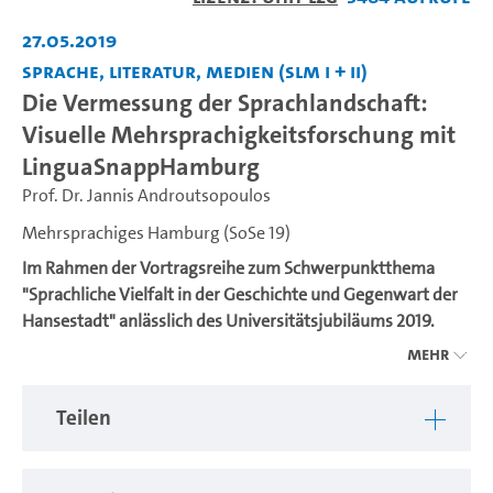
abspiel
27.05.2019
Sprache, Literatur, Medien (SLM I + II)
Die Vermessung der Sprachlandschaft:
Visuelle Mehrsprachigkeitsforschung mit
LinguaSnappHamburg
Prof. Dr. Jannis Androutsopoulos
Mehrsprachiges Hamburg (SoSe 19)
Im Rahmen der Vortragsreihe zum Schwerpunktthema
"Sprachliche Vielfalt in der Geschichte und Gegenwart der
Hansestadt" anlässlich des Universitätsjubiläums 2019.
Mehr
Mehrsprachigkeit gehört zu Hamburg wie der Hafen und
die Elbe. Durch ihre geografische Lage und
Teilen
Handelsprivilegien wurde die Hansestadt schon früh zu
einem Knotenpunkt des internationalen
Warenaustausches, aber auch zum Ort der Zuflucht und