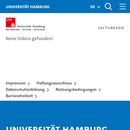
Zur Metanavigation
Zur Hauptnavigation
Zur Suche
Zum Inhalt
Zum Seitenfuss
Universität Hamburg
de
Lecture2Go
Keine Videos gefunden!
Videokatalog
Impressum
Haftungsausschluss
Datenschutzerklärung
Nutzungsbedingungen
Barrierefreiheit
Universität Hamburg