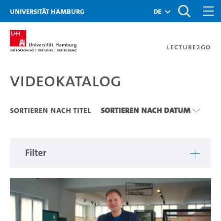
Zu den Filtern
Zur Metanavigation
Zur Hauptnavigation
Zur Suche
Zum Inhalt
Zum Seitenfuss
Universität Hamburg
de
Lecture2Go
Videokatalog
Videokatalog
Sortieren nach Titel
Sortieren nach Datum
Filter