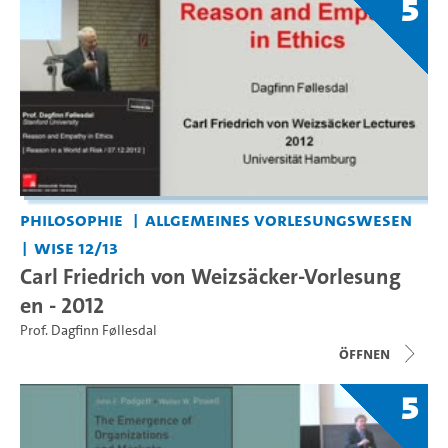
5
Philosophie
Allgemeines Vorlesungswesen
WiSe 12/13
Carl Friedrich von Weizsäcker-Vorlesung
en - 2012
Prof. Dagfinn Føllesdal
Öffnen
5