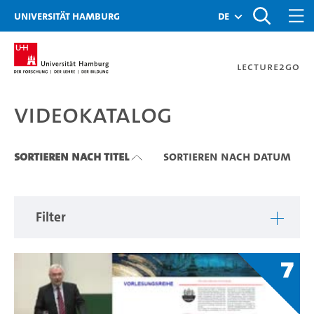
Zu den Filtern
Zur Metanavigation
Zur Hauptnavigation
Zur Suche
Zum Inhalt
Zum Seitenfuss
Universität Hamburg
de
Lecture2Go
Videokatalog
Videokatalog
Sortieren nach Titel
Sortieren nach Datum
Filter
7