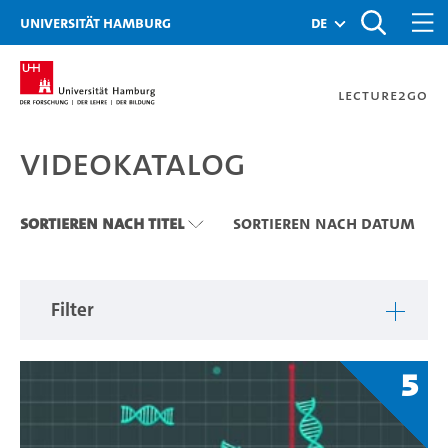
Zu den Filtern
Zur Metanavigation
Zur Hauptnavigation
Zur Suche
Zum Inhalt
Zum Seitenfuss
Universität Hamburg
de
Lecture2Go
Videokatalog
Videokatalog
Sortieren nach Titel
Sortieren nach Datum
Filter
5