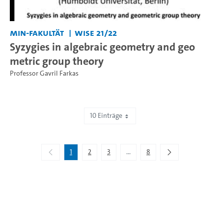
MIN-Fakultät
WiSe 21/22
Syzygies in algebraic geometry and geo
metric group theory
Professor Gavril Farkas
10 Einträge
Zeige 1 bis 10 von 76 Einträgen.
1
2
3
...
8
Zwischenseiten Navigieren mit