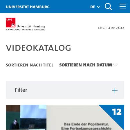
Zu den Filtern
Zur Metanavigation
Zur Hauptnavigation
Zur Suche
Zum Inhalt
Zum Seitenfuss
Universität Hamburg
de
Lecture2Go
Videokatalog
Videokatalog
Sortieren nach Titel
Sortieren nach Datum
Filter
12