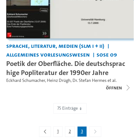
Sprache, Literatur, Medien (SLM I + II)
Allgemeines Vorlesungswesen
SoSe 09
Poetik der Oberfläche. Die deutschsprac
hige Popliteratur der 1990er Jahre
Eckhard Schumacher
,
Heinz Drügh
,
Dr. Stefan Hermes
et al.
Öffnen
75 Einträge
Zeige 151 bis 151 von 151 Einträgen.
1
2
3