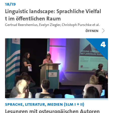
18/19
Linguistic landscape: Sprachliche Vielfal
t im öffentlichen Raum
Gertrud Reershemius
,
Evelyn Ziegler
,
Christoph Purschke
et al.
Öffnen
4
Sprache, Literatur, Medien (SLM I + II)
Lesungen mit osteuropäischen Autoren