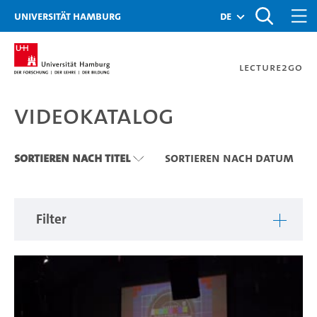
Zu den Filtern
Zur Metanavigation
Zur Hauptnavigation
Zur Suche
Zum Inhalt
Zum Seitenfuss
Universität Hamburg
de
Lecture2Go
Videokatalog
Videokatalog
Sortieren nach Titel
Sortieren nach Datum
Filter