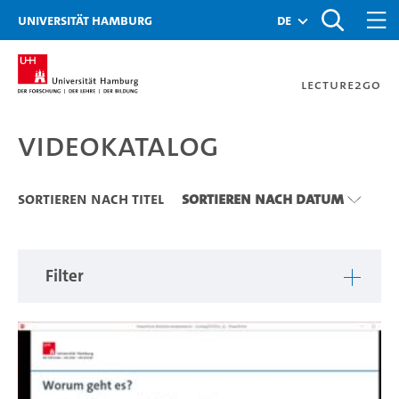
Zu den Filtern
Zur Metanavigation
Zur Hauptnavigation
Zur Suche
Zum Inhalt
Zum Seitenfuss
Universität Hamburg
de
Lecture2Go
Videokatalog
Videokatalog
Sortieren nach Titel
Sortieren nach Datum
Filter