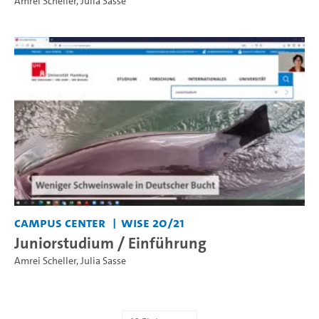
Amrei Scheller
,
Julia Sasse
Campus Center
WiSe 20/21
Juniorstudium / Einführung
Amrei Scheller
,
Julia Sasse