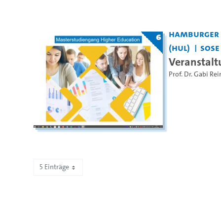
Hamburger Z
6
(HUL)
SoSe
Veranstal
Prof. Dr. Gabi R
5 Einträge
Zeige 1 bis 5 von 41 Einträgen.