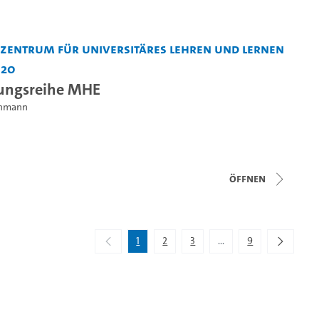
entrum für Universitäres Lehren und Lernen
 20
tungsreihe MHE
einmann
Öffnen
1
2
3
...
9
Zwischenseiten Navigi