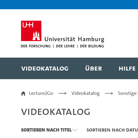
Zu den Filtern
Zur Metanavigation
Zur Hauptnavigation
Zur Suche
Zum Inhalt
Zum Seitenfuss
Videokatalog
Über
Hilfe
Videokatalog
Lecture2Go
Videokatalog
Sonstige
Videokatalog
Sortieren nach Titel
Sortieren nach Dat