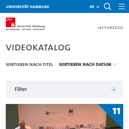
Zu den Filtern
Zur Metanavigation
Zur Hauptnavigation
Zur Suche
Zum Inhalt
Zum Seitenfuss
Universität Hamburg
de
Lecture2Go
Videokatalog
Videokatalog
Sortieren nach Titel
Sortieren nach Datum
Filter
11