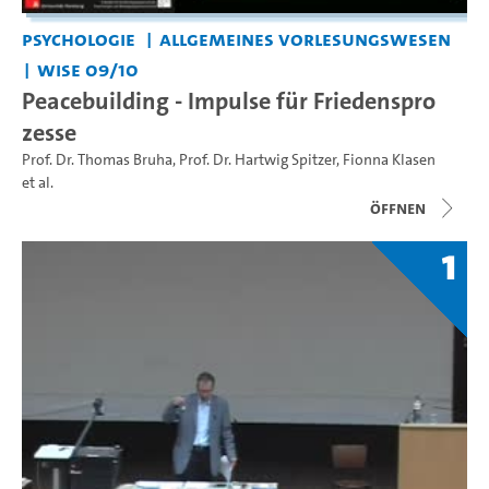
Psychologie
Allgemeines Vorlesungswesen
WiSe 09/10
Peacebuilding - Impulse für Friedenspro
zesse
Prof. Dr. Thomas Bruha
,
Prof. Dr. Hartwig Spitzer
,
Fionna Klasen
et al.
Öffnen
1