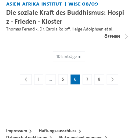
Asien-Afrika-Institut
WiSe 08/09
Die soziale Kraft des Buddhismus: Hospi
z - Frieden - Kloster
Thomas Ferenčik
,
Dr. Carola Roloff
,
Helge Adolphsen
et al.
Öffnen
10 Einträge
Zeige 51 bis 60 von 74 Einträgen.
1
...
5
6
7
8
Zwischenseiten Navigieren mit TAB-Taste.
Impressum
Haftungsausschluss
Datenschutzerklärung
Nutzungsbedingungen