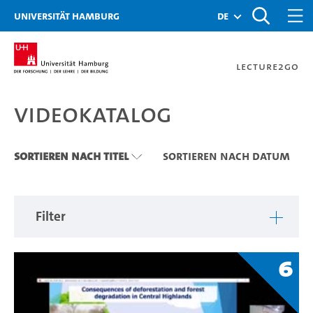
Zu den Filtern
Zur Metanavigation
Zur Hauptnavigation
Zur Suche
Zum Inhalt
Zum Seitenfuss
Universität Hamburg
de
Lecture2Go
Videokatalog
Videokatalog
Sortieren nach Titel
Sortieren nach Datum
Filter
6