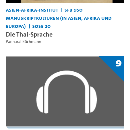
Asien-Afrika-Institut
SFB 950
Manuskriptkulturen (in Asien, Afrika und
Europa)
SoSe 20
Die Thai-Sprache
Pannarai Büchmann
9