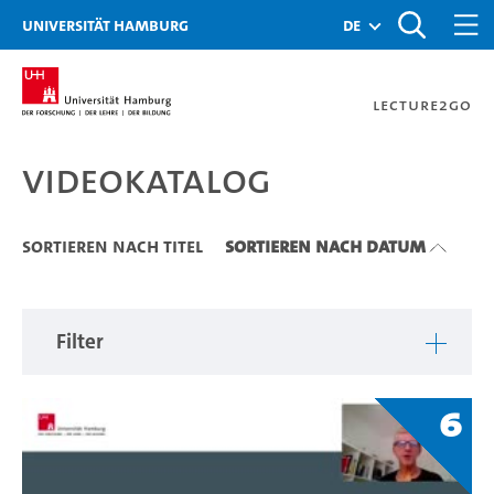
Zu den Filtern
Zur Metanavigation
Zur Hauptnavigation
Zur Suche
Zum Inhalt
Zum Seitenfuss
Universität Hamburg
de
Lecture2Go
Videokatalog
Videokatalog
Sortieren nach Titel
Sortieren nach Datum
Filter
6