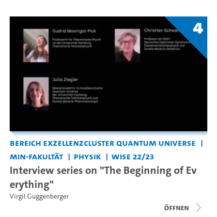
4
Bereich Exzellenzcluster Quantum Universe
MIN-Fakultät
Physik
WiSe 22/23
Interview series on "The Beginning of Ev
erything"
Virgil Guggenberger
Öffnen