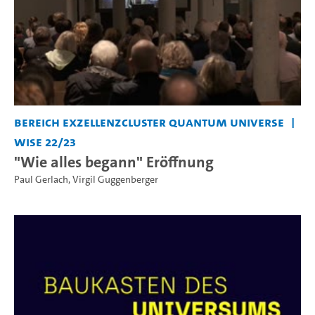
Bereich Exzellenzcluster Quantum Universe
WiSe 22/23
"Wie alles begann" Eröffnung
Paul Gerlach
,
Virgil Guggenberger