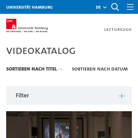
Zu den Filtern
Zur Metanavigation
Zur Hauptnavigation
Zur Suche
Zum Inhalt
Zum Seitenfuss
Universität Hamburg
de
Lecture2Go
Videokatalog
Videokatalog
Sortieren nach Titel
Sortieren nach Datum
Filter