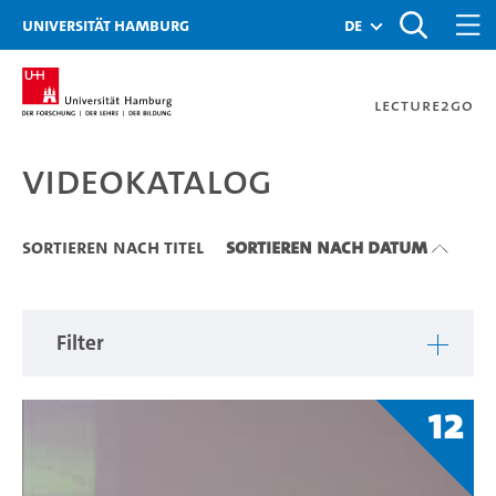
Zu den Filtern
Zur Metanavigation
Zur Hauptnavigation
Zur Suche
Zum Inhalt
Zum Seitenfuss
Universität Hamburg
de
Lecture2Go
Videokatalog
Videokatalog
Sortieren nach Titel
Sortieren nach Datum
Filter
12