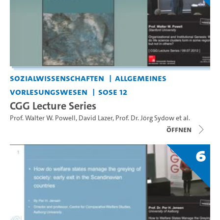
Sozialwissenschaften
Allgemeines
Vorlesungswesen
SoSe 12
CGG Lecture Series
Prof. Walter W. Powell
,
David Lazer
,
Prof. Dr. Jörg Sydow
et al.
Öffnen
6