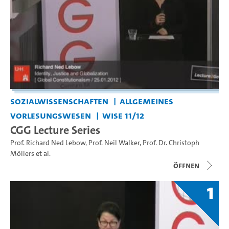
Sozialwissenschaften
Allgemeines
Vorlesungswesen
WiSe 11/12
CGG Lecture Series
Prof. Richard Ned Lebow
,
Prof. Neil Walker
,
Prof. Dr. Christoph
Möllers
et al.
Öffnen
1