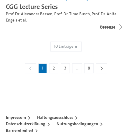
CGG Lecture Series
Prof. Dr. Alexander Bassen
,
Prof. Dr. Timo Busch
,
Prof. Dr. Anita
Engels
et al.
Öffnen
10 Einträge
Zeige 1 bis 10 von 71 Einträgen.
1
2
3
...
8
Zwischenseiten Navigieren mit
Impressum
Haftungsausschluss
Datenschutzerklärung
Nutzungsbedingungen
Barrierefreiheit