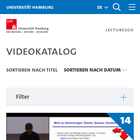
Zu den Filtern
Zur Metanavigation
Zur Hauptnavigation
Zur Suche
Zum Inhalt
Zum Seitenfuss
Universität Hamburg
de
Lecture2Go
Videokatalog
Videokatalog
Sortieren nach Titel
Sortieren nach Datum
Filter
14