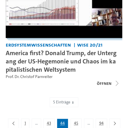
Erdsystemwissenschaften
WiSe 20/21
America first? Donald Trump, der Unterg
ang der US-Hegemonie und Chaos im ka
pitalistischen Weltsystem
Prof. Dr. Christof Parnreiter
Öffnen
5 Einträge
Zeige 216 bis 220 von 467 Einträgen.
1
...
43
44
45
...
94
Zwischenseiten Navigieren mit TAB-Taste.
Zwischenseiten Navigie