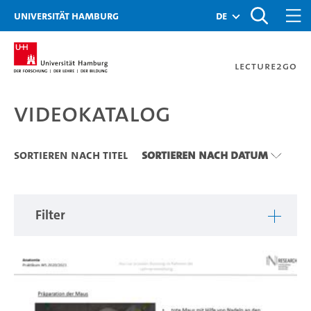
Zu den Filtern
Zur Metanavigation
Zur Hauptnavigation
Zur Suche
Zum Inhalt
Zum Seitenfuss
Universität Hamburg
de
Lecture2Go
Videokatalog
Videokatalog
Sortieren nach Titel
Sortieren nach Datum
Filter