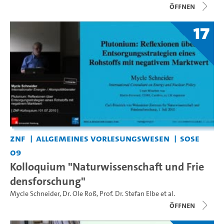
Öffnen
17
ZNF
Allgemeines Vorlesungswesen
SoSe
09
Kolloquium "Naturwissenschaft und Frie
densforschung"
Mycle Schneider
,
Dr. Ole Roß
,
Prof. Dr. Stefan Elbe
et al.
Öffnen