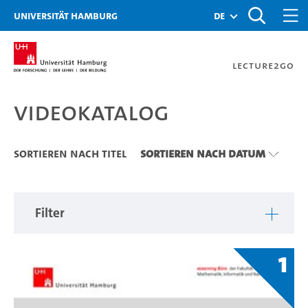
Zu den Filtern
Zur Metanavigation
Zur Hauptnavigation
Zur Suche
Zum Inhalt
Zum Seitenfuss
Universität Hamburg
de
Lecture2Go
Videokatalog
Videokatalog
Sortieren nach Titel
Sortieren nach Datum
Filter
1