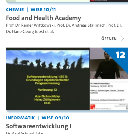
Chemie
WiSe 10/11
Food and Health Academy
Prof. Dr. Reiner Wittkowski
,
Prof. Dr. Andreas Stallmach
,
Prof. Dr.
Dr. Hans-Georg Joost
et al.
Öffnen
12
Informatik
WiSe 09/10
Softwareentwicklung I
Dr. Axel Schmolitzky