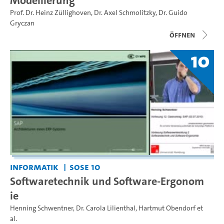
Modellierung
Prof. Dr. Heinz Züllighoven
,
Dr. Axel Schmolitzky
,
Dr. Guido
Gryczan
Öffnen
10
Informatik
SoSe 10
Softwaretechnik und Software-Ergonom
ie
Henning Schwentner
,
Dr. Carola Lilienthal
,
Hartmut Obendorf
et
al.