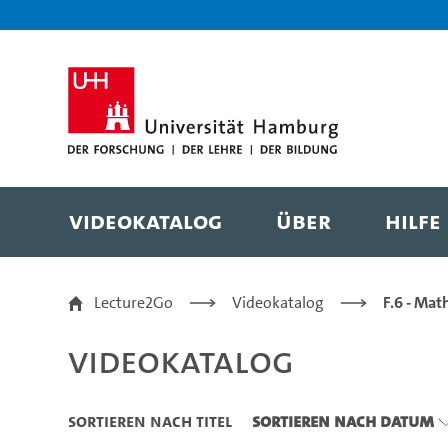
Zu den Filtern
Zur Metanavigation
Zur Hauptnavigation
Zur Suche
Zum Inhalt
Zum Seitenfuss
Videokatalog
Über
Hilfe
Videokatalog
Lecture2Go
Videokatalog
F.6 - Mat
Videokatalog
Sortieren nach Titel
Sortieren nach Datum