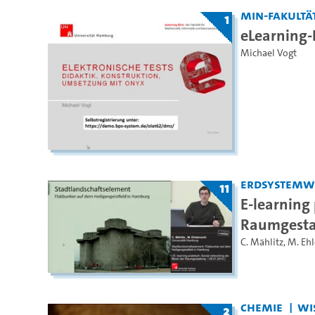
MIN-Fakultä
1
eLearning
Michael Vogt
Erdsystemw
11
E-learning 
Raumgesta
C. Mählitz
,
M. Ehl
Chemie
WiS
2