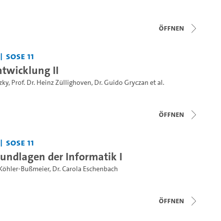
Öffnen
SoSe 11
twicklung II
zky
,
Prof. Dr. Heinz Züllighoven
,
Dr. Guido Gryczan
et al.
Öffnen
SoSe 11
undlagen der Informatik I
 Köhler-Bußmeier
,
Dr. Carola Eschenbach
Öffnen