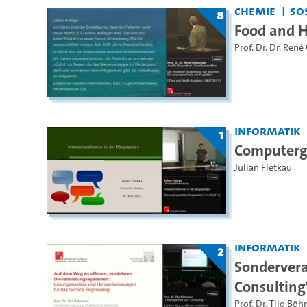
Chemie
SoS
8
Food and 
Prof. Dr. Dr. René
Informatik
1
Computerge
Julian Fietkau
Informatik
2
Sonderver
Consulting
Prof. Dr. Tilo Bö