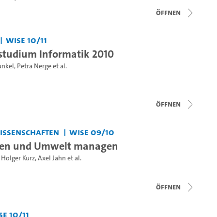
Öffnen
WiSe 10/11
studium Informatik 2010
unkel
,
Petra Nerge
et al.
Öffnen
issenschaften
WiSe 09/10
nen und Umwelt managen
 Holger Kurz
,
Axel Jahn
et al.
Öffnen
Se 10/11