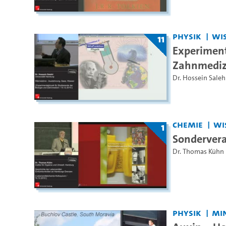
Physik
WiS
11
Experiment
Zahnmediz
Dr. Hossein Saleh
Chemie
Wi
1
Sondervera
Dr. Thomas Kühn
Physik
MIN