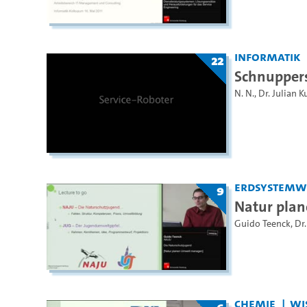
Informatik
22
Schnupper
N. N.
,
Dr. Julian K
Erdsystemw
9
Natur pla
Guido Teenck
,
Dr.
Chemie
Wi