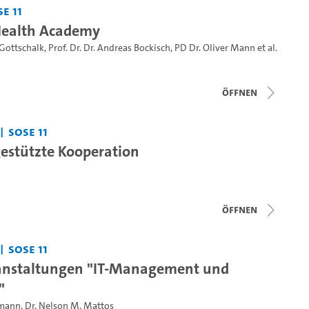
e 11
Health Academy
 Gottschalk
,
Prof. Dr. Dr. Andreas Bockisch
,
PD Dr. Oliver Mann
et al.
Öffnen
SoSe 11
stützte Kooperation
Öffnen
SoSe 11
anstaltungen "IT-Management und
"
hmann
,
Dr. Nelson M. Mattos