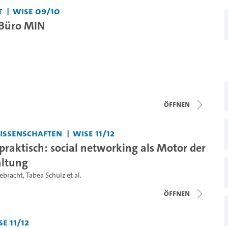
t
WiSe 09/10
-Büro MIN
Öffnen
issenschaften
WiSe 11/12
praktisch: social networking als Motor der
ltung
ebracht
,
Tabea Schulz
et al.
Öffnen
e 11/12