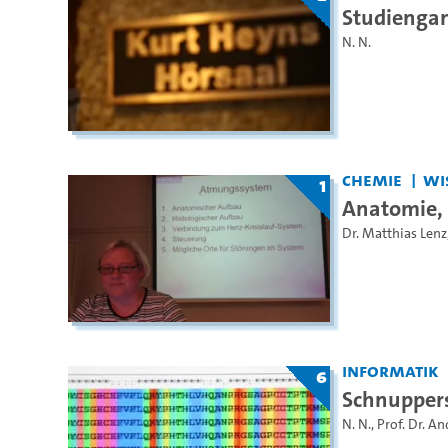
Studiengan
N. N.
Chemie
WiS
1
Anatomie, 
Dr. Matthias Lenz
Informatik
6
Schnuppers
N. N.
,
Prof. Dr. A