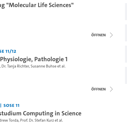
g "Molecular Life Sciences"
Öffnen
e 11/12
Physiologie, Pathologie 1
,
Dr. Tanja Richter
,
Susanne Buhse
et al.
Öffnen
SoSe 11
tudium Computing in Science
ndrew Torda
,
Prof. Dr. Stefan Kurz
et al.