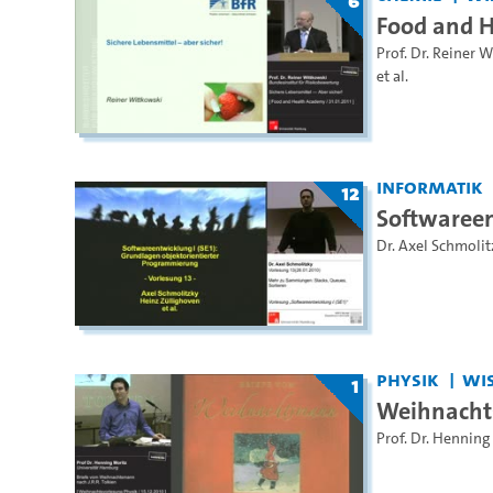
6
Food and 
Prof. Dr. Reiner 
et al.
Informatik
12
Softwareen
Dr. Axel Schmolit
Physik
WiS
1
Weihnachts
Prof. Dr. Henning