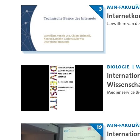
MIN-Fakultä
3
Internetko
Janwillem van de
Biologie
W
Internatio
Wissenscha
Medienservice Bi
MIN-Fakultä
19
Internatio