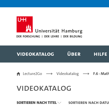
Zu den Filtern
Zur Metanavigation
Zur Hauptnavigation
Zur Suche
Zum Inhalt
Zum Seitenfuss
Videokatalog
Über
Hilfe
Videokatalog
Lecture2Go
Videokatalog
F.6 - Mat
Videokatalog
Sortieren nach Titel
Sortieren nach Dat