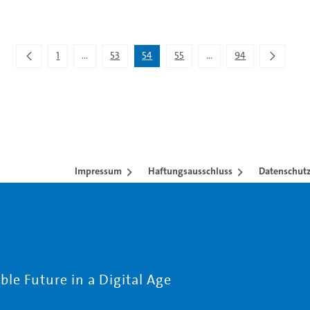
1
...
53
54
55
...
94
Zwischenseiten Navigieren mit TAB-Taste.
Zwischenseiten Navigier
Impressum
Haftungsausschluss
Datenschutz
le Future in a Digital Age