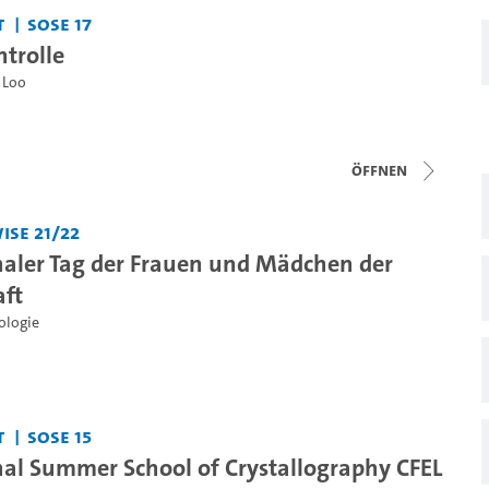
t
SoSe 17
ntrolle
 Loo
Öffnen
iSe 21/22
naler Tag der Frauen und Mädchen der
ft
ologie
t
SoSe 15
nal Summer School of Crystallography CFEL