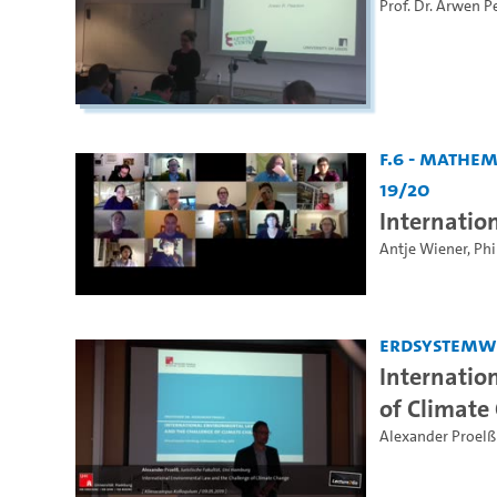
Prof. Dr. Arwen P
F.6 - Mathe
19/20
Internatio
Antje Wiener
,
Phi
Erdsystemw
Internatio
of Climate
Alexander Proelß