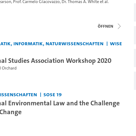
earson
,
Prof. Carmelo Giacovazzo
,
Dr. Thomas A. White
et al.
Öffnen
matik, Informatik, Naturwissenschaften
WiSe
nal Studies Association Workshop 2020
l Orchard
issenschaften
SoSe 19
nal Environmental Law and the Challenge
 Change