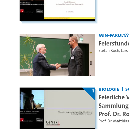
MIN-Fakultä
Feierstund
Stefan Koch
,
Lars
Biologie
S
1
Feierliche
Sammlungs
Prof. Dr. 
Prof. Dr. Matthia