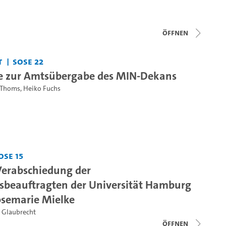
Öffnen
t
SoSe 22
e zur Amtsübergabe des MIN-Dekans
 Thoms
,
Heiko Fuchs
oSe 15
 Verabschiedung der
beauftragten der Universität Hamburg
Rosemarie Mielke
s Glaubrecht
Öffnen