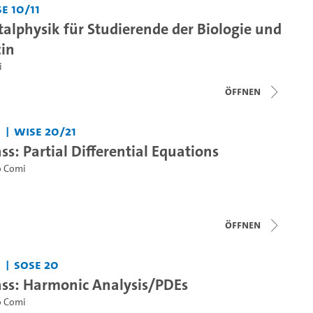
e 10/11
alphysik für Studierende der Biologie und
in
i
Öffnen
WiSe 20/21
ass: Partial Differential Equations
o Comi
Öffnen
SoSe 20
lass: Harmonic Analysis/PDEs
o Comi