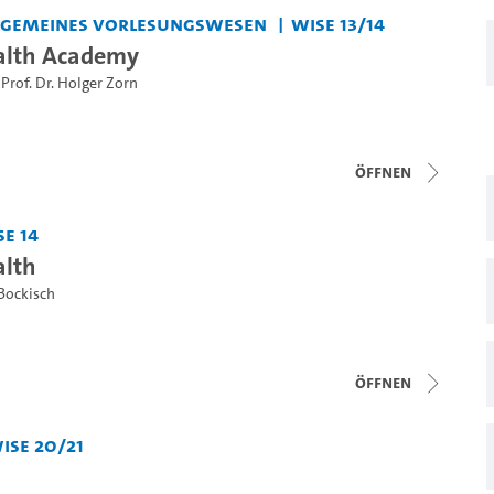
lgemeines Vorlesungswesen
WiSe 13/14
alth Academy
,
Prof. Dr. Holger Zorn
Öffnen
Se 14
alth
 Bockisch
Öffnen
iSe 20/21