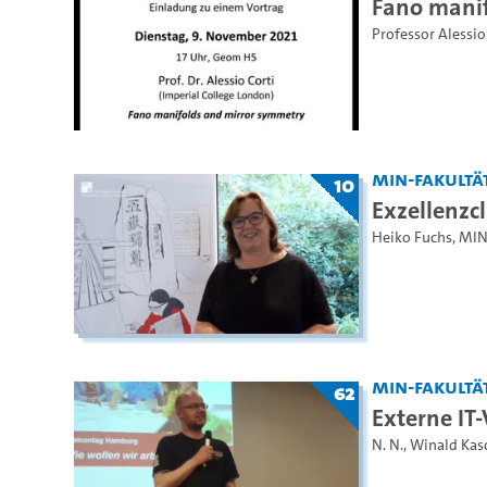
Fano manif
Professor Alessio
MIN-Fakultä
10
Exzellenzc
Heiko Fuchs
,
MIN
MIN-Fakultä
62
Externe IT
N. N.
,
Winald Kas