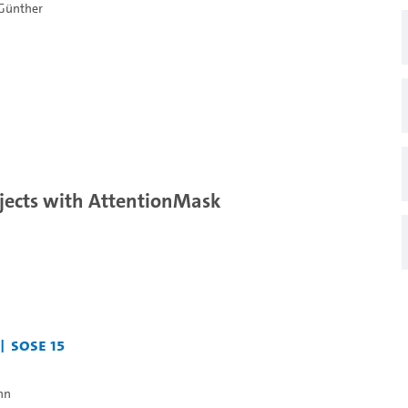
Günther
jects with AttentionMask
SoSe 15
nn