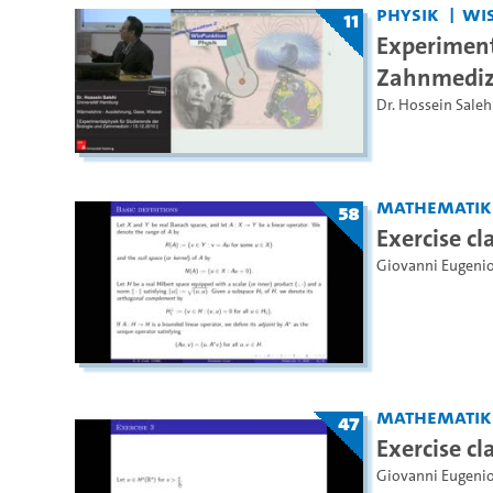
Physik
WiS
11
Experiment
Zahnmediz
Dr. Hossein Saleh
Mathematik
58
Exercise cl
Giovanni Eugeni
Mathematik
47
Exercise c
Giovanni Eugeni