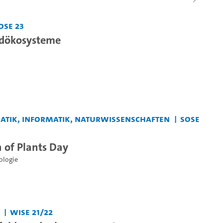
oSe 23
dökosysteme
matik, Informatik, Naturwissenschaften
SoSe
n of Plants Day
ologie
WiSe 21/22