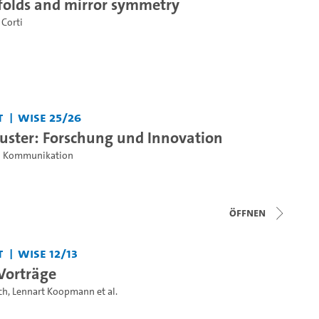
olds and mirror symmetry
 Corti
t
WiSe 25/26
luster: Forschung und Innovation
 Kommunikation
Öffnen
t
WiSe 12/13
-Vorträge
ch
,
Lennart Koopmann
et al.