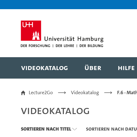
Zu den Filtern
Zur Metanavigation
Zur Hauptnavigation
Zur Suche
Zum Inhalt
Zum Seitenfuss
Videokatalog
Über
Hilfe
Videokatalog
Lecture2Go
Videokatalog
F.6 - Mat
Videokatalog
Sortieren nach Titel
Sortieren nach Dat