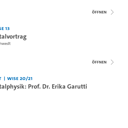
Öffnen
Se 13
alvortrag
chwedt
Öffnen
t
WiSe 20/21
lphysik: Prof. Dr. Erika Garutti