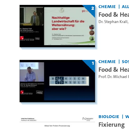
Chemie
Al
2
Food & He
Dr. Stephan Krall
Chemie
So
1
Food & He
Prof. Dr. Michael
Biologie
W
Fixierung