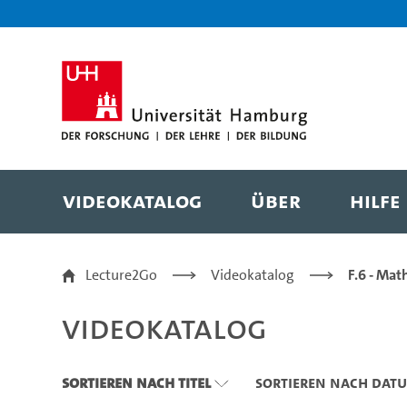
Zu den Filtern
Zur Metanavigation
Zur Hauptnavigation
Zur Suche
Zum Inhalt
Zum Seitenfuss
Videokatalog
Über
Hilfe
Videokatalog
Lecture2Go
Videokatalog
F.6 - Mat
Videokatalog
Sortieren nach Titel
Sortieren nach Dat