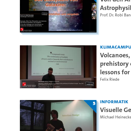
Astrophysi
Prof. Dr. Robi Ban
KlimaCamp
Volcanoes,
prehistory 
lessons for
Felix Riede
Informatik
5
Visuelle Ge
Michael Heineck