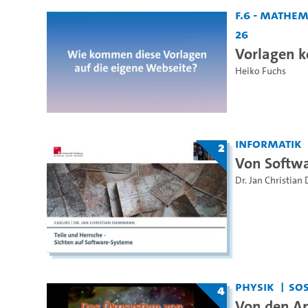
F.6 - Mathe
26
Vorlagen k
Heiko Fuchs
Informatik
2
Von Softwa
Dr. Jan Christia
Physik
SoS
4
Von den A