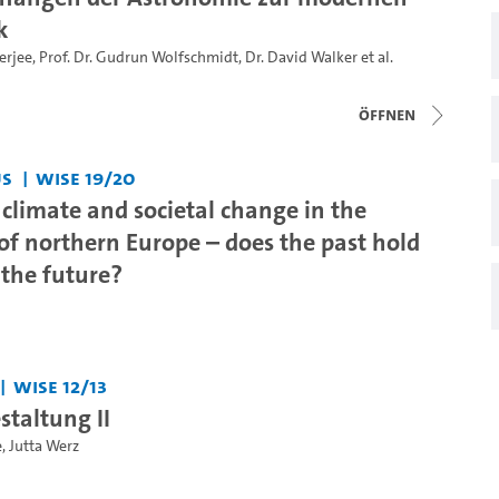
k
erjee
,
Prof. Dr. Gudrun Wolfschmidt
,
Dr. David Walker
et al.
Öffnen
us
WiSe 19/20
 climate and societal change in the
of northern Europe – does the past hold
 the future?
WiSe 12/13
staltung II
e
,
Jutta Werz