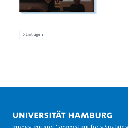
5 Einträge
Zeige 41 bis 45 von 467 Einträgen.
Universität Hamburg
Innovating and Cooperating for a Sustainab