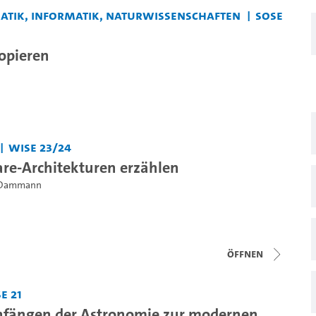
matik, Informatik, Naturwissenschaften
SoSe
opieren
WiSe 23/24
re-Architekturen erzählen
n Dammann
Öffnen
e 21
nfängen der Astronomie zur modernen