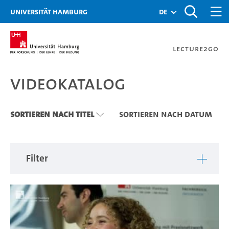
Zu den Filtern
Zur Metanavigation
Zur Hauptnavigation
Zur Suche
Zum Inhalt
Zum Seitenfuss
Universität Hamburg
de
Lecture2Go
Videokatalog
Videokatalog
Sortieren nach Titel
Sortieren nach Datum
Filter