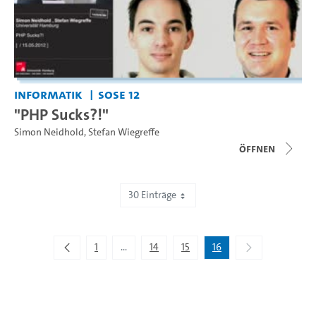
Informatik
SoSe 12
"PHP Sucks?!"
Simon Neidhold
,
Stefan Wiegreffe
Öffnen
30 Einträge
Zeige 451 bis 467 von 467 Einträgen.
1
...
14
15
16
Zwischenseiten Navigieren mit TAB-Taste.