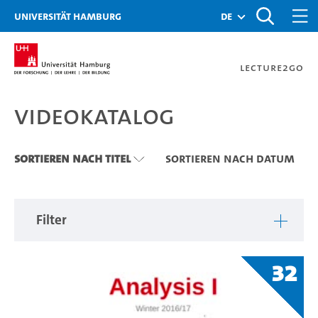
Zu den Filtern
Zur Metanavigation
Zur Hauptnavigation
Zur Suche
Zum Inhalt
Zum Seitenfuss
Universität Hamburg
de
Lecture2Go
Videokatalog
Videokatalog
Sortieren nach Titel
Sortieren nach Datum
Filter
32