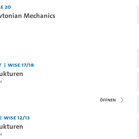
e 20
wtonian Mechanics
r
t
WiSe 17/18
rukturen
er
Öffnen
WiSe 12/13
rukturen
er