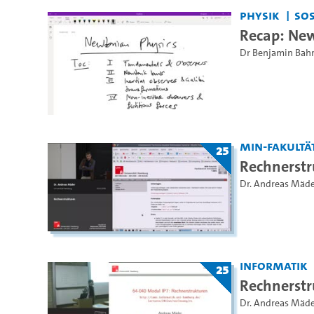
Physik
SoS
Recap: Ne
Dr Benjamin Bah
MIN-Fakultä
25
Rechnerst
Dr. Andreas Mäd
Informatik
25
Rechnerst
Dr. Andreas Mäd