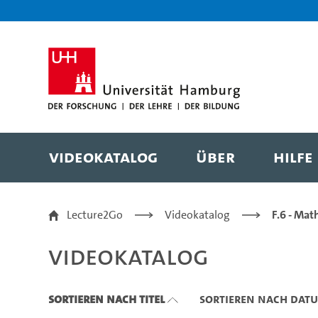
Zu den Filtern
Zur Metanavigation
Zur Hauptnavigation
Zur Suche
Zum Inhalt
Zum Seitenfuss
Videokatalog
Über
Hilfe
Videokatalog
Lecture2Go
Videokatalog
F.6 - Mat
Videokatalog
Sortieren nach Titel
Sortieren nach Dat