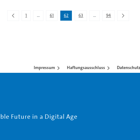
1
...
61
62
63
...
94
Zwischenseiten Navigieren mit TAB-Taste.
Zwischenseiten Navigier
Impressum
Haftungsausschluss
Datenschutz
le Future in a Digital Age