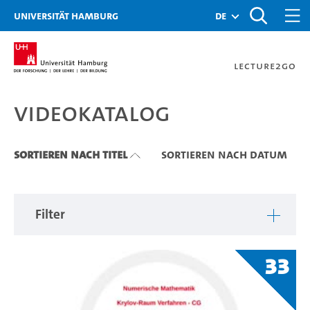
Zu den Filtern
Zur Metanavigation
Zur Hauptnavigation
Zur Suche
Zum Inhalt
Zum Seitenfuss
Universität Hamburg
de
Lecture2Go
Videokatalog
Videokatalog
Sortieren nach Titel
Sortieren nach Datum
Filter
33