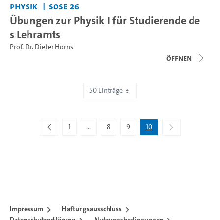
Physik
SoSe 26
Übungen zur Physik I für Studierende de
s Lehramts
Prof. Dr. Dieter Horns
Öffnen
50 Einträge
Zeige 451 bis 467 von 467 Einträgen.
1
...
8
9
10
Zwischenseiten Navigieren mit TAB-Taste.
Impressum
Haftungsausschluss
Datenschutzerklärung
Nutzungsbedingungen