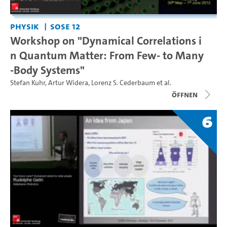
Physik
SoSe 12
Workshop on "Dynamical Correlations i
n Quantum Matter: From Few- to Many
-Body Systems"
Stefan Kuhr
,
Artur Widera
,
Lorenz S. Cederbaum
et al.
Öffnen
6