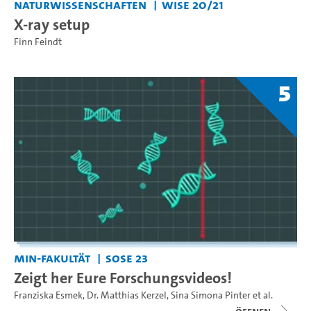
Naturwissenschaften
WiSe 20/21
X-ray setup
Finn Feindt
5
MIN-Fakultät
SoSe 23
Zeigt her Eure Forschungsvideos!
Franziska Esmek
,
Dr. Matthias Kerzel
,
Sina Simona Pinter
et al.