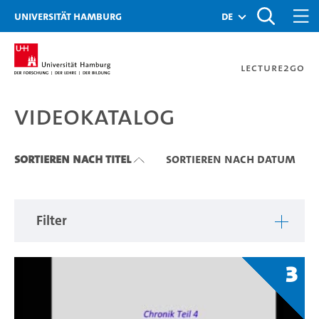
Zu den Filtern
Zur Metanavigation
Zur Hauptnavigation
Zur Suche
Zum Inhalt
Zum Seitenfuss
Universität Hamburg
de
Lecture2Go
Videokatalog
Videokatalog
Sortieren nach Titel
Sortieren nach Datum
Filter
3