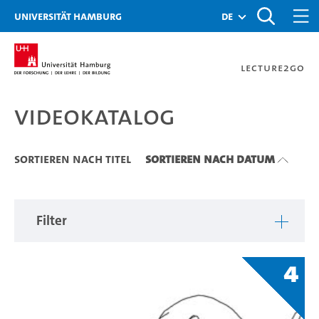
Zu den Filtern
Zur Metanavigation
Zur Hauptnavigation
Zur Suche
Zum Inhalt
Zum Seitenfuss
Universität Hamburg
de
Lecture2Go
Videokatalog
Videokatalog
Sortieren nach Titel
Sortieren nach Datum
Filter
4