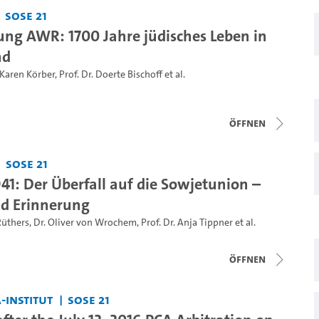
SoSe 21
ung AWR: 1700 Jahre jüdisches Leben in
nd
 Karen Körber
,
Prof. Dr. Doerte Bischoff
et al.
Öffnen
SoSe 21
41: Der Überfall auf die Sowjetunion –
nd Erinnerung
Rüthers
,
Dr. Oliver von Wrochem
,
Prof. Dr. Anja Tippner
et al.
Öffnen
-Institut
SoSe 21