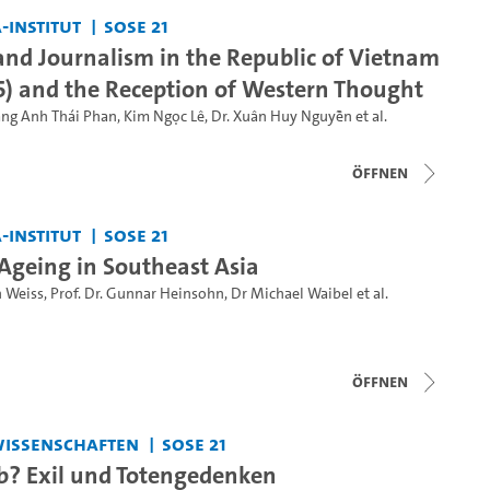
-Institut
SoSe 21
 and Journalism in the Republic of Vietnam
75) and the Reception of Western Thought
àng Anh Thái Phan
,
Kim Ngọc Lê
,
Dr. Xuân Huy Nguyễn
et al.
Öffnen
-Institut
SoSe 21
Ageing in Southeast Asia
h Weiss
,
Prof. Dr. Gunnar Heinsohn
,
Dr Michael Waibel
et al.
Öffnen
swissenschaften
SoSe 21
b? Exil und Totengedenken