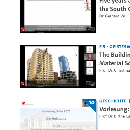
Five years 
the South 
Dr. Gerhard Will
,
F.5 - Geiste
The Buildin
Material So
Prof. Dr. Christi
Geschichte
10
Vorlesung:
Prof. Dr. Birthe K