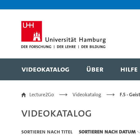
Zu den Filtern
Zur Metanavigation
Zur Hauptnavigation
Zur Suche
Zum Inhalt
Zum Seitenfuss
Videokatalog
Über
Hilfe
Videokatalog
Lecture2Go
Videokatalog
F.5 - Gei
Videokatalog
Sortieren nach Titel
Sortieren nach Datum