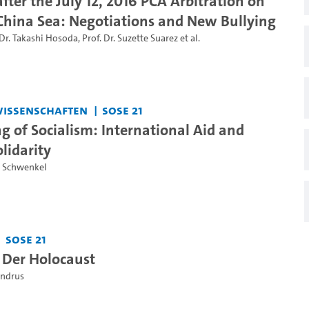
after the July 12, 2016 PCA Arbitration on
China Sea: Negotiations and New Bullying
Dr. Takashi Hosoda
,
Prof. Dr. Suzette Suarez
et al.
swissenschaften
SoSe 21
g of Socialism: International Aid and
lidarity
na Schwenkel
SoSe 21
 Der Holocaust
undrus