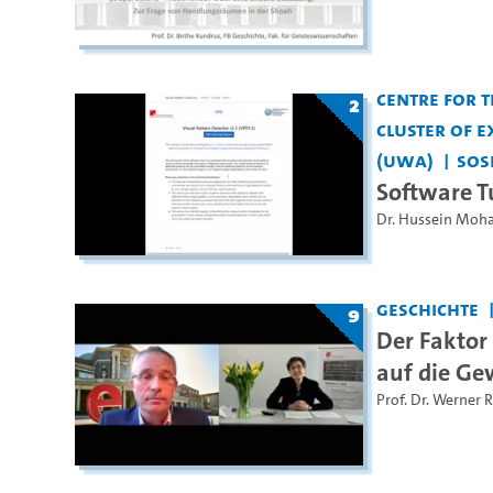
Centre for 
2
Cluster of E
(UWA)
SoS
Software Tu
Dr. Hussein Mo
Geschichte
9
Der Faktor 
auf die Ge
Prof. Dr. Werner 