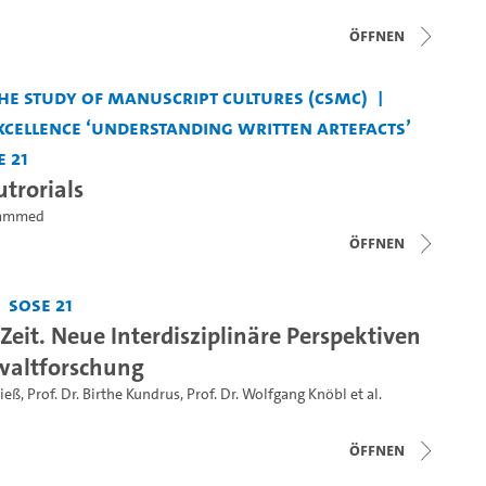
Öffnen
the Study of Manuscript Cultures (CSMC)
xcellence ‘Understanding Written Artefacts’
e 21
trorials
hammed
Öffnen
SoSe 21
Zeit. Neue Interdisziplinäre Perspektiven
waltforschung
Rieß
,
Prof. Dr. Birthe Kundrus
,
Prof. Dr. Wolfgang Knöbl
et al.
Öffnen