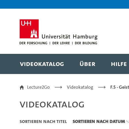
Zu den Filtern
Zur Metanavigation
Zur Hauptnavigation
Zur Suche
Zum Inhalt
Zum Seitenfuss
Videokatalog
Über
Hilfe
Videokatalog
Lecture2Go
Videokatalog
F.5 - Gei
Videokatalog
Sortieren nach Titel
Sortieren nach Datum