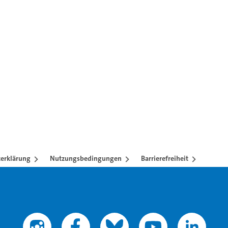
en mit TAB-Taste.
erklärung
Nutzungsbedingungen
Barrierefreiheit