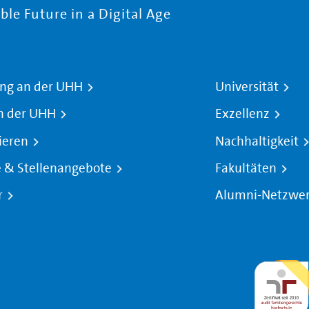
le Future in a Digital Age
ng an der UHH
Universität
n der UHH
Exzellenz
ieren
Nachhaltigkeit
e & Stellenangebote
Fakultäten
r
Alumni-Netzwe