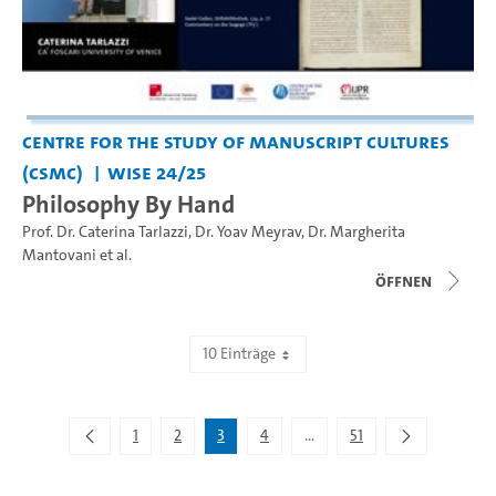
Centre for the Study of Manuscript Cultures
(CSMC)
WiSe 24/25
Philosophy By Hand
Prof. Dr. Caterina Tarlazzi
,
Dr. Yoav Meyrav
,
Dr. Margherita
Mantovani
et al.
Öffnen
10 Einträge
Zeige 21 bis 30 von 505 Einträgen.
1
2
3
4
...
51
Zwischenseiten Navigieren 