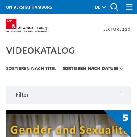
Zu den Filtern
Zur Metanavigation
Zur Hauptnavigation
Zur Suche
Zum Inhalt
Zum Seitenfuss
Universität Hamburg
de
Lecture2Go
Videokatalog
Videokatalog
Sortieren nach Titel
Sortieren nach Datum
Filter
5