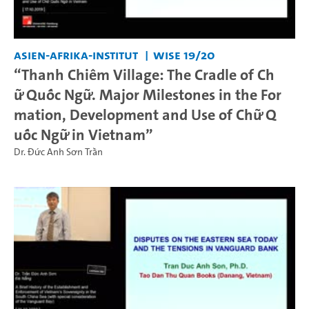
Asien-Afrika-Institut
WiSe 19/20
“Thanh Chiêm Village: The Cradle of Ch
ữ Quốc Ngữ. Major Milestones in the For
mation, Development and Use of Chữ Q
uốc Ngữ in Vietnam”
Dr. Đức Anh Sơn Trần