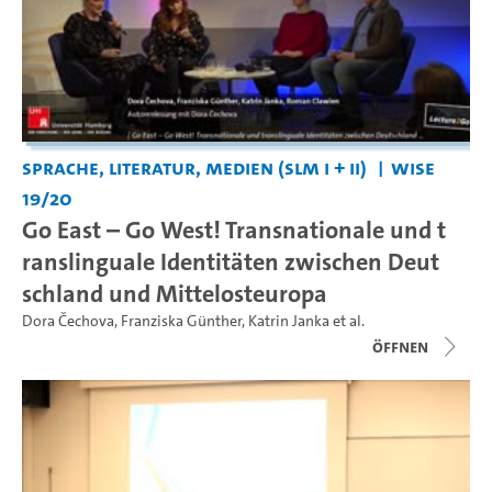
Sprache, Literatur, Medien (SLM I + II)
WiSe
19/20
Go East – Go West! Transnationale und t
ranslinguale Identitäten zwischen Deut
schland und Mittelosteuropa
Dora Čechova
,
Franziska Günther
,
Katrin Janka
et al.
Öffnen