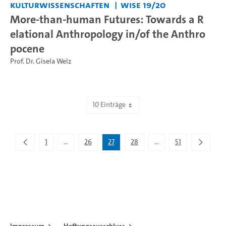
Kulturwissenschaften
WiSe 19/20
More-than-human Futures: Towards a R
elational Anthropology in/of the Anthro
pocene
Prof. Dr. Gisela Welz
10 Einträge
Zeige 261 bis 270 von 505 Einträgen.
1
...
26
27
28
...
51
Zwischenseiten Navigieren mit TAB-Taste.
Zwischenseiten Navigi