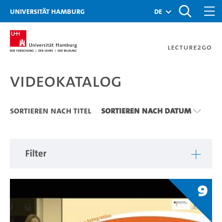
Zu den Filtern
Zur Metanavigation
Zur Hauptnavigation
Zur Suche
Zum Inhalt
Zum Seitenfuss
Universität Hamburg
de
Lecture2Go
Videokatalog
Videokatalog
Sortieren nach Titel
Sortieren nach Datum
Filter
9