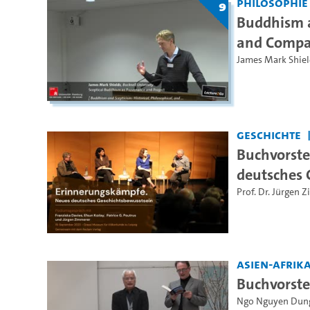
Philosophie
9
Buddhism an
and Compar
James Mark Shiel
Geschichte
Buchvorste
deutsches 
Prof. Dr. Jürgen 
Asien-Afrika
Buchvorste
Ngo Nguyen Dun