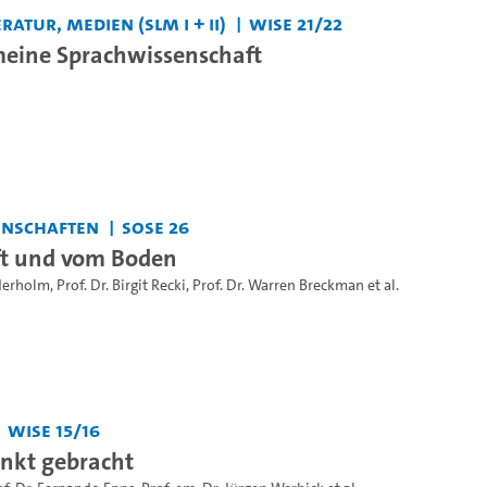
ratur, Medien (SLM I + II)
WiSe 21/22
meine Sprachwissenschaft
enschaften
SoSe 26
ft und vom Boden
nderholm
,
Prof. Dr. Birgit Recki
,
Prof. Dr. Warren Breckman
et al.
WiSe 15/16
nkt gebracht