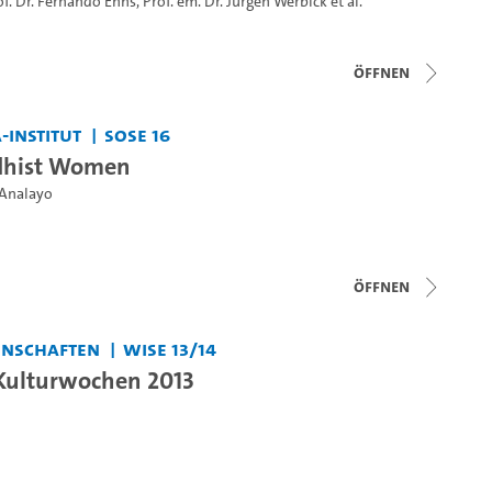
of. Dr. Fernando Enns
,
Prof. em. Dr. Jürgen Werbick
et al.
Öffnen
-Institut
SoSe 16
dhist Women
 Analayo
Öffnen
enschaften
WiSe 13/14
Kulturwochen 2013