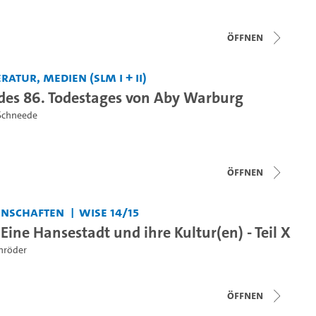
Öffnen
ratur, Medien (SLM I + II)
 des 86. Todestages von Aby Warburg
 Schneede
Öffnen
enschaften
WiSe 14/15
ine Hansestadt und ihre Kultur(en) - Teil X
chröder
Öffnen