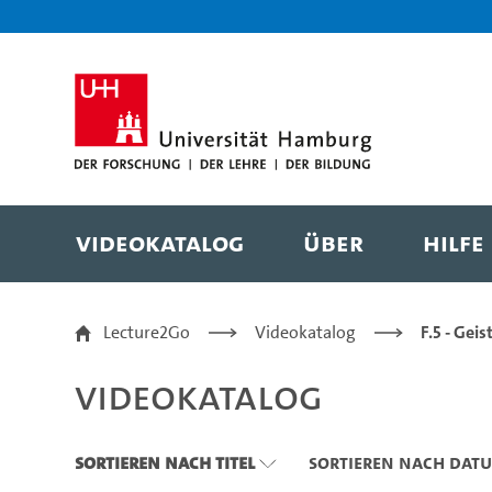
Zu den Filtern
Zur Metanavigation
Zur Hauptnavigation
Zur Suche
Zum Inhalt
Zum Seitenfuss
Videokatalog
Über
Hilfe
Videokatalog
Lecture2Go
Videokatalog
F.5 - Gei
Videokatalog
Sortieren nach Titel
Sortieren nach Dat