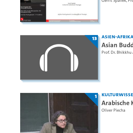
Gerrit Spallek
,
Pr
Asien-Afrika
13
Asian Bud
Prof. Dr. Bhikkhu
Kulturwiss
1
Arabische 
Oliver Piecha