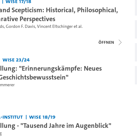
WiSe 17/18
d Scepticism: Historical, Philosophical,
ative Perspectives
ds
,
Gordon F. Davis
,
Vincent Eltschinger
et al.
Öffnen
WiSe 23/24
llung: "Erinnerungskämpfe: Neues
Geschichtsbewusstsein"
Zimmerer
-Institut
WiSe 18/19
llung - "Tausend Jahre im Augenblick"
g