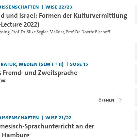
swissenschaften
WiSe 22/23
d und Israel: Formen der Kulturvermittlung
-Lecture 2022)
essing
,
Prof. Dr. Silke Segler-Meßner
,
Prof. Dr. Doerte Bischoff
ratur, Medien (SLM I + II)
SoSe 15
s Fremd- und Zweitsprache
mes
Öffnen
swissenschaften
WiSe 21/22
mesisch-Sprachunterricht an der
ät Hamburg