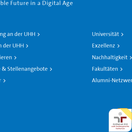
le Future in a Digital Age
ng an der UHH
Universität
n der UHH
Exzellenz
ieren
Nachhaltigkeit
e & Stellenangebote
Fakultäten
r
Alumni-Netzwe