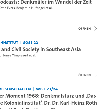
dcasts: Denkmäler im Wandel der Zeit
Katja Evers
,
Benjamin Hufnagel
et al.
Öffnen
-Institut
SoSe 22
and Civil Society in Southeast Asia
o
,
Junya Yimprasert
et al.
Öffnen
swissenschaften
WiSe 23/24
ler Moment 1968: Denkmalsturz und ‚Das
Kolonialinstitut‘. Dr. Dr. Karl-Heinz Roth