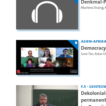
Denkmal-Po
Marlene Draing
,
Asien-Afrika
8
Democracy 
June Tan
,
Arkar O
F.5 - Geiste
Dekolonia
permanente 