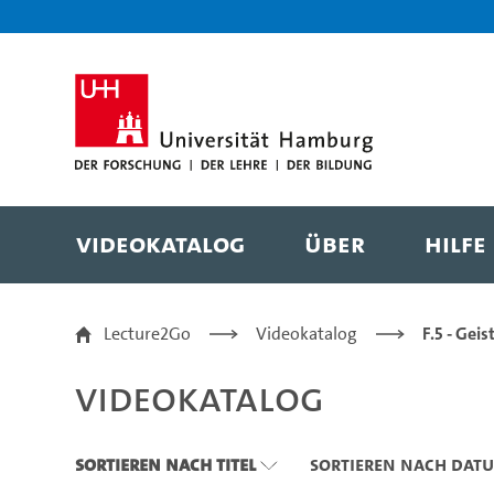
Zu den Filtern
Zur Metanavigation
Zur Hauptnavigation
Zur Suche
Zum Inhalt
Zum Seitenfuss
Videokatalog
Über
Hilfe
Videokatalog
Lecture2Go
Videokatalog
F.5 - Gei
Videokatalog
Sortieren nach Titel
Sortieren nach Dat