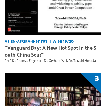
Asien-Afrika-Institut
WiSe 19/20
“Vanguard Bay: A New Hot Spot in the S
outh China Sea?”
Prof. Dr. Thomas Engelbert
,
Dr. Gerhard Will
,
Dr. Takashi Hosoda
3