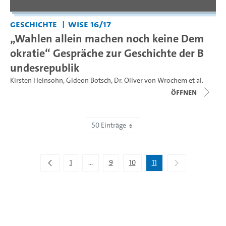
Geschichte
WiSe 16/17
„Wahlen allein machen noch keine Dem
okratie“ Gespräche zur Geschichte der B
undesrepublik
Kirsten Heinsohn
,
Gideon Botsch
,
Dr. Oliver von Wrochem
et al.
Öffnen
50 Einträge
Zeige 501 bis 505 von 505 Einträgen.
1
...
9
10
11
Zwischenseiten Navigieren mit TAB-Taste.