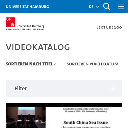
Zu den Filtern
Zur Metanavigation
Zur Hauptnavigation
Zur Suche
Zum Inhalt
Zum Seitenfuss
Universität Hamburg
de
Lecture2Go
Videokatalog
Videokatalog
Sortieren nach Titel
Sortieren nach Datum
Filter