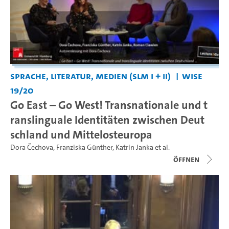
Sprache, Literatur, Medien (SLM I + II)
WiSe
19/20
Go East – Go West! Transnationale und t
ranslinguale Identitäten zwischen Deut
schland und Mittelosteuropa
Dora Čechova
,
Franziska Günther
,
Katrin Janka
et al.
Öffnen