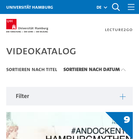
Zu den Filtern
Zur Metanavigation
Zur Hauptnavigation
Zur Suche
Zum Inhalt
Zum Seitenfuss
Universität Hamburg
de
Lecture2Go
Videokatalog
Videokatalog
Sortieren nach Titel
Sortieren nach Datum
Filter
9