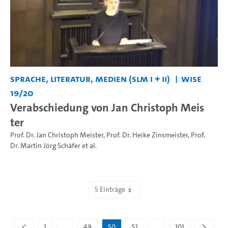
Sprache, Literatur, Medien (SLM I + II)
WiSe
19/20
Verabschiedung von Jan Christoph Meis
ter
Prof. Dr. Jan Christoph Meister
,
Prof. Dr. Heike Zinsmeister
,
Prof.
Dr. Martin Jörg Schäfer
et al.
5 Einträge
Zeige 246 bis 250 von 505 Einträgen.
1
...
49
50
51
...
101