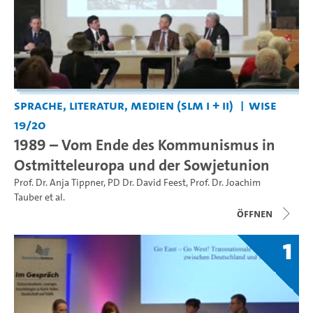
Sprache, Literatur, Medien (SLM I + II)
WiSe
19/20
1989 – Vom Ende des Kommunismus in
Ostmitteleuropa und der Sowjetunion
Prof. Dr. Anja Tippner
,
PD Dr. David Feest
,
Prof. Dr. Joachim
Tauber
et al.
Öffnen
1