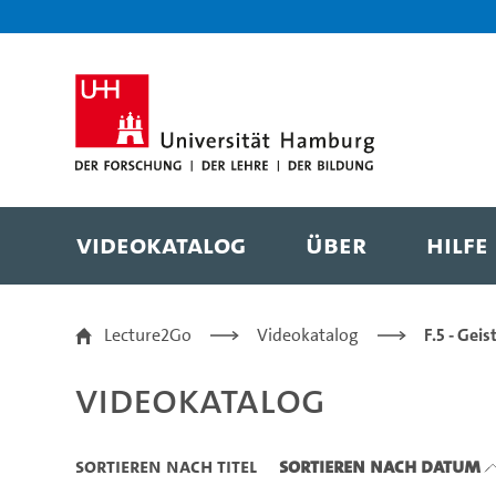
Zu den Filtern
Zur Metanavigation
Zur Hauptnavigation
Zur Suche
Zum Inhalt
Zum Seitenfuss
Videokatalog
Über
Hilfe
Videokatalog
Lecture2Go
Videokatalog
F.5 - Gei
Videokatalog
Sortieren nach Titel
Sortieren nach Datum