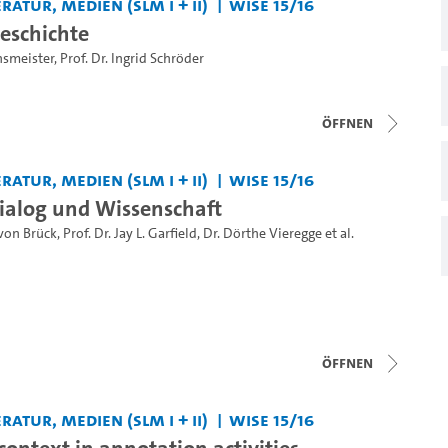
ratur, Medien (SLM I + II)
WiSe 15/16
geschichte
insmeister
,
Prof. Dr. Ingrid Schröder
Öffnen
ratur, Medien (SLM I + II)
WiSe 15/16
Dialog und Wissenschaft
 von Brück
,
Prof. Dr. Jay L. Garfield
,
Dr. Dörthe Vieregge
et al.
Öffnen
ratur, Medien (SLM I + II)
WiSe 15/16
context in annotation activities