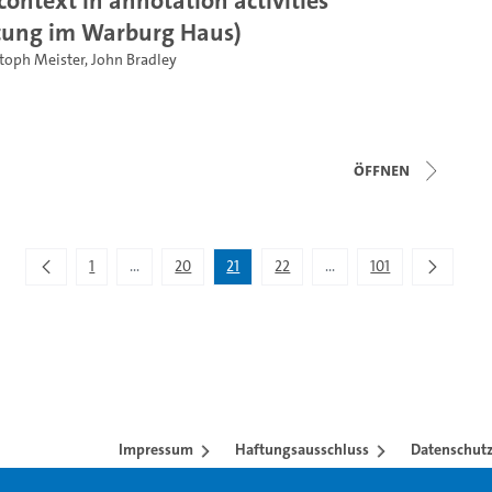
tung im Warburg Haus)
stoph Meister
,
John Bradley
Öffnen
1
...
20
21
22
...
101
Zwischenseiten Navigieren mit TAB-Taste.
Zwischenseiten Navigier
Impressum
Haftungsausschluss
Datenschutz