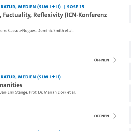
ratur, Medien (SLM I + II)
SoSe 15
y, Factuality, Reflexivity (ICN-Konferenz
ierre Cassou-Noguès
,
Dominic Smith
et al.
Öffnen
ratur, Medien (SLM I + II)
manities
,
Jan-Erik Stange
,
Prof. Dr. Marian Dörk
et al.
Öffnen