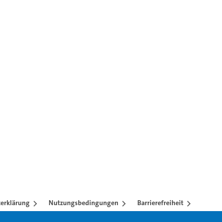
en mit TAB-Taste.
erklärung
Nutzungsbedingungen
Barrierefreiheit