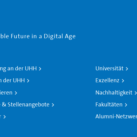
le Future in a Digital Age
ng an der UHH
Universität
n der UHH
Exzellenz
ieren
Nachhaltigkeit
e & Stellenangebote
Fakultäten
r
Alumni-Netzwe