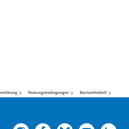
ren mit TAB-Taste.
erklärung
Nutzungsbedingungen
Barrierefreiheit