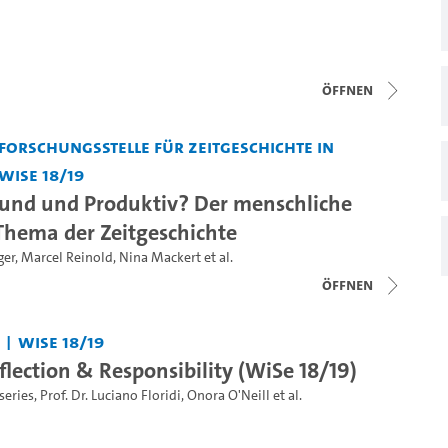
Öffnen
Forschungsstelle für Zeitgeschichte in
WiSe 18/19
und und Produktiv? Der menschliche
 Thema der Zeitgeschichte
ger
,
Marcel Reinold
,
Nina Mackert
et al.
Öffnen
WiSe 18/19
lection & Responsibility (WiSe 18/19)
series
,
Prof. Dr. Luciano Floridi
,
Onora O'Neill
et al.