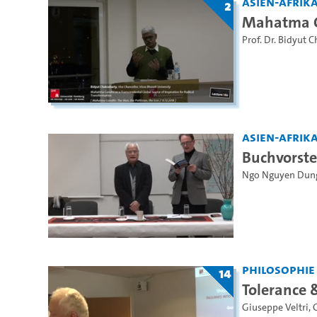
Asien-Afrika
2
Mahatma Ga
Prof. Dr. Bidyut 
Asien-Afrika
Buchvorste
Ngo Nguyen Dun
Philosophie
14
Tolerance 
Giuseppe Veltri
,