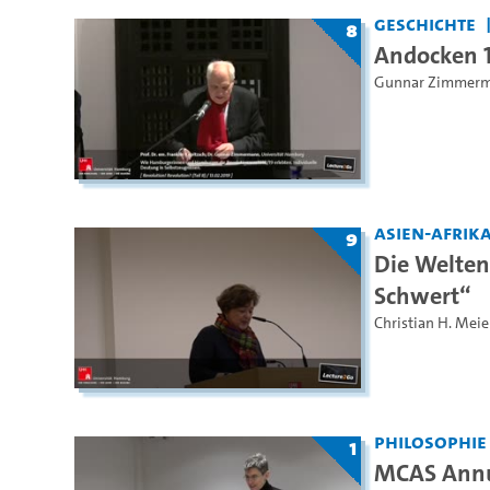
Geschichte
8
Andocken 1
Gunnar Zimmer
Asien-Afrika
9
Die Welten
Schwert“
Christian H. Meie
Philosophie
1
MCAS Annu