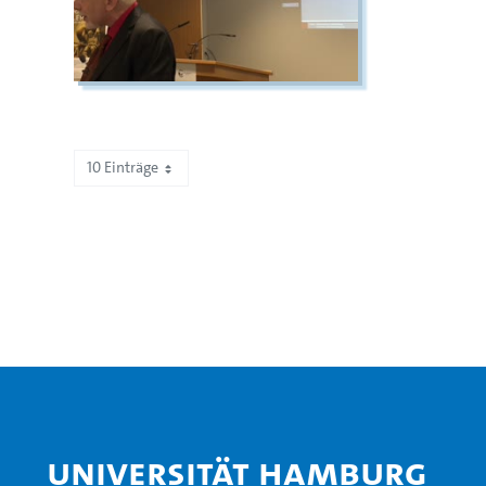
10 Einträge
Zeige 211 bis 220 von 505 Einträgen.
Universität Hamburg