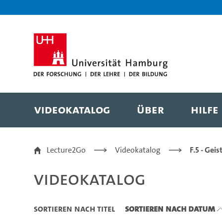
Zu den Filtern
Zur Metanavigation
Zur Hauptnavigation
Zur Suche
Zum Inhalt
Zum Seitenfuss
Videokatalog
Über
Hilfe
Videokatalog
Lecture2Go
Videokatalog
F.5 - Gei
Videokatalog
Sortieren nach Titel
Sortieren nach Datum