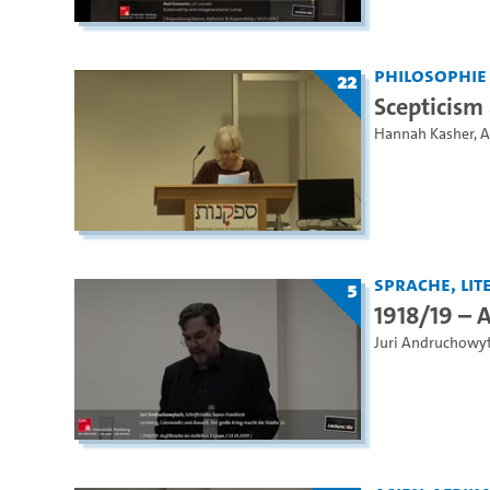
Philosophie
22
Scepticism
Hannah Kasher
,
A
Sprache, Lite
5
1918/19 – 
Juri Andruchowy