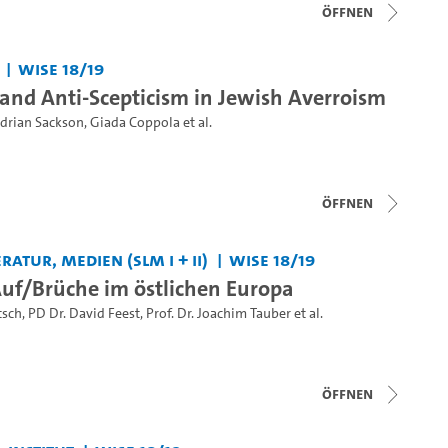
Öffnen
WiSe 18/19
 and Anti-Scepticism in Jewish Averroism
drian Sackson
,
Giada Coppola
et al.
Öffnen
ratur, Medien (SLM I + II)
WiSe 18/19
Auf/Brüche im östlichen Europa
tsch
,
PD Dr. David Feest
,
Prof. Dr. Joachim Tauber
et al.
Öffnen