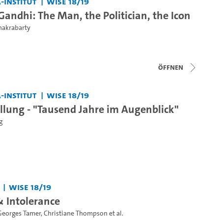
-Institut
WiSe 18/19
ndhi: The Man, the Politician, the Icon
Chakrabarty
Öffnen
-Institut
WiSe 18/19
llung - "Tausend Jahre im Augenblick"
g
WiSe 18/19
& Intolerance
Georges Tamer
,
Christiane Thompson
et al.