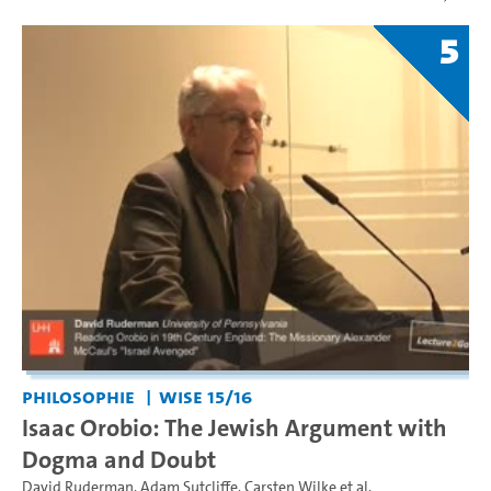
5
Philosophie
WiSe 15/16
Isaac Orobio: The Jewish Argument with
Dogma and Doubt
David Ruderman
,
Adam Sutcliffe
,
Carsten Wilke
et al.