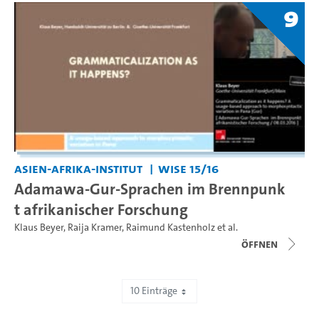
9
Asien-Afrika-Institut
WiSe 15/16
Adamawa-Gur-Sprachen im Brennpunk
t afrikanischer Forschung
Klaus Beyer
,
Raija Kramer
,
Raimund Kastenholz
et al.
Öffnen
10 Einträge
Zeige 111 bis 120 von 505 Einträgen.