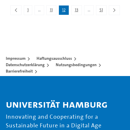
1
...
11
12
13
...
51
Zwischenseiten Navigieren mit TAB-Taste.
Zwischenseiten Navigie
Impressum
Haftungsausschluss
Datenschutzerklärung
Nutzungsbedingungen
Barrierefreiheit
Universität Hamburg
Innovating and Cooperating for a
Sustainable Future in a Digital Age