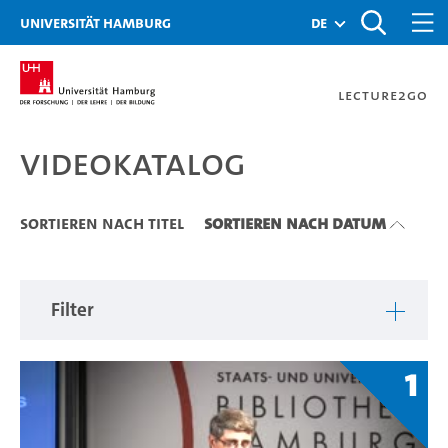
Zu den Filtern
Zur Metanavigation
Zur Hauptnavigation
Zur Suche
Zum Inhalt
Zum Seitenfuss
Universität Hamburg
de
Lecture2Go
Videokatalog
Videokatalog
Sortieren nach Titel
Sortieren nach Datum
Filter
1