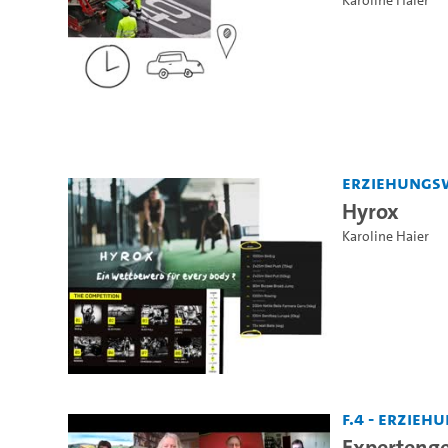
Karoline Haier
Erziehungs
Hyrox
Karoline Haier
F.4 - Erzie
Experteng