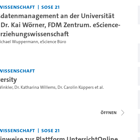
wissenschaft
SoSe 21
sdatenmanagement an der Universität
Dr. Kai Wörner, FDM Zentrum. eScience-
Erziehungswissenschaft
ichael Wuppermann
,
eScience Büro
wissenschaft
ersity
Winkler
,
Dr. Katharina Willems
,
Dr. Carolin Küppers
et al.
Öffnen
wissenschaft
SoSe 21
nweise zur Plattform UnterrichtOnline