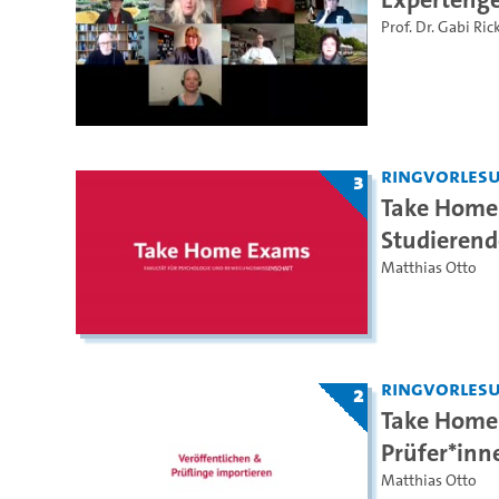
Prof. Dr. Gabi Ric
Ringvorles
3
Take Home 
Studierend
Matthias Otto
Ringvorles
2
Take Home 
Prüfer*inn
Matthias Otto