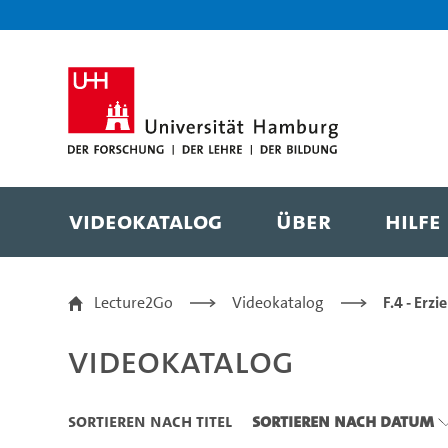
Zu den Filtern
Zur Metanavigation
Zur Hauptnavigation
Zur Suche
Zum Inhalt
Zum Seitenfuss
Videokatalog
Über
Hilfe
Videokatalog
Lecture2Go
Videokatalog
F.4 - Erz
Videokatalog
Sortieren nach Titel
Sortieren nach Datum