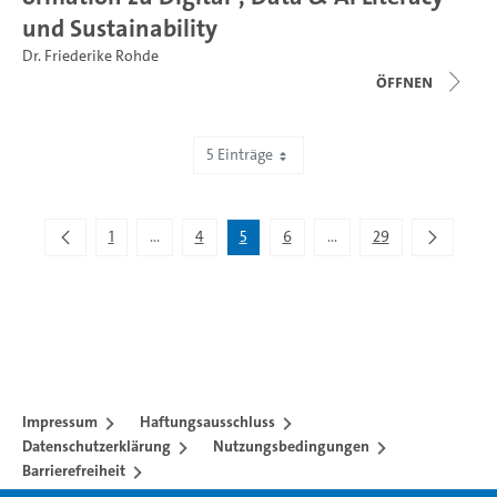
und Sustainability
Dr. Friederike Rohde
Öffnen
5 Einträge
Zeige 21 bis 25 von 144 Einträgen.
1
...
4
5
6
...
29
Zwischenseiten Navigieren mit TAB-Taste.
Zwischenseiten Navigier
Impressum
Haftungsausschluss
Datenschutzerklärung
Nutzungsbedingungen
Barrierefreiheit