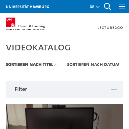
Zu den Filtern
Zur Metanavigation
Zur Hauptnavigation
Zur Suche
Zum Inhalt
Zum Seitenfuss
Universität Hamburg
de
Lecture2Go
Videokatalog
Videokatalog
Sortieren nach Titel
Sortieren nach Datum
Filter