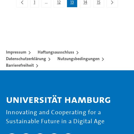
1
...
12
13
14
15
Zwischenseiten Navigieren mit TAB-Taste.
Impressum
Haftungsausschluss
Datenschutzerklärung
Nutzungsbedingungen
Barrierefreiheit
Universität Hamburg
Innovating and Cooperating for a
Sustainable Future in a Digital Age