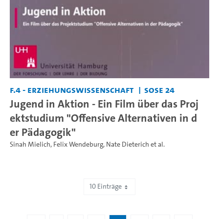
F.4 - Erziehungswissenschaft
SoSe 24
Jugend in Aktion - Ein Film über das Proj
ektstudium "Offensive Alternativen in d
er Pädagogik"
Sinah Mielich
,
Felix Wendeburg
,
Nate Dieterich
et al.
10 Einträge
Zeige 121 bis 130 von 146 Einträgen.