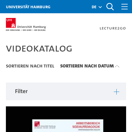
Zu den Filtern
Zur Metanavigation
Zur Hauptnavigation
Zur Suche
Zum Inhalt
Zum Seitenfuss
Universität Hamburg
de
Lecture2Go
Videokatalog
Videokatalog
Sortieren nach Titel
Sortieren nach Datum
Filter